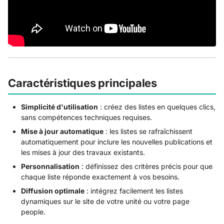
Créer une liste de
publications pour un
c
labo/une unité via
h
WordPress
e
Créer une liste de
publications pour votre
page « People » via
Caractéristiques principales
Infoscience-Exports
Simplicité d'utilisation
: créez des listes en quelques clics,
Mettre à jour la liste de
sans compétences techniques requises.
publications de votre
Mise à jour automatique
: les listes se rafraîchissent
unité (nouvelle version
automatiquement pour inclure les nouvelles publications et
d'Infoscience)
les mises à jour des travaux existants.
Impact sur les listes
Personnalisation
: définissez des critères précis pour que
créées avant la migration
chaque liste réponde exactement à vos besoins.
Mettre à jour ma liste de
Diffusion optimale
: intégrez facilement les listes
publications People
dynamiques sur le site de votre unité ou votre page
people.
Mettre à jour ma liste de