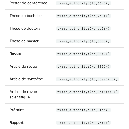
Poster de conférence
types_authority:(*c_6670*)
Thèse de bachelor
types_authority:(*c_7a1f*)
Thèse de doctorat
types_authority:(*c_db06*)
Thèse de master
types_authority:(*c_bdcc*)
Revue
types_authority:(*c_0640*)
Article de revue
types_authority:(*c_6501*)
Article de synthèse
types_authority:(*c_dcae04bc*)
Article de revue
types_authority:(*c_2df8fbb1*)
scientifique
Préprint
types_authority:(*c_816b*)
Rapport
types_authority:(*c_93fc*)