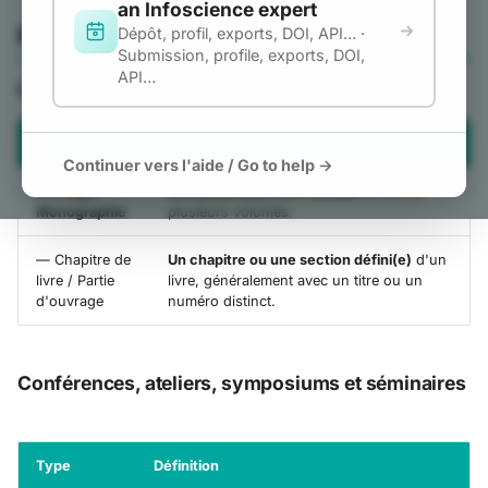
an Infoscience expert
i
Rapports, documentation
Publication
Dépôt, profil, exports, DOI, API… ·
et normes
Submission, profile, exports, DOI,
o
Travaux étudiants
API…
Livres et chapitres de livres
n
Dataset et autre produit
d
Datasets et code
Type
Définition
Continuer vers l'aide / Go to help →
e
Images, vidéos,
Ouvrage /
Une publication non-sérielle
en un ou
ressources interactives et
l
Monographie
plusieurs volumes.
design
a
— Chapitre de
Un chapitre ou une section défini(e)
d'un
Matériaux pédagogiques
livre / Partie
livre, généralement avec un titre ou un
r
Brevet
d'ouvrage
numéro distinct.
e
c
Conférences, ateliers, symposiums et séminaires
h
e
Type
Définition
r